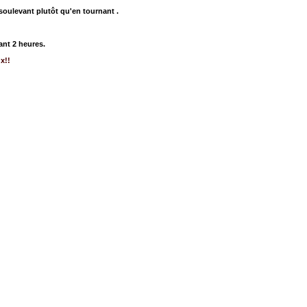
n soulevant plutôt qu'en tournant .
ant 2 heures.
x!!